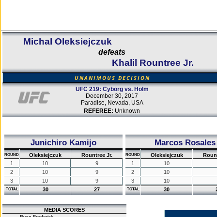
Michal Oleksiejczuk
defeats
Khalil Rountree Jr.
UNANIMOUS DECISION
UFC 219: Cyborg vs. Holm
December 30, 2017
Paradise, Nevada, USA
REFEREE:
Unknown
Junichiro Kamijo
Marcos Rosales
Oleksiejczuk
Rountree Jr.
Oleksiejczuk
Rount
ROUND
ROUND
1
10
9
1
10
2
10
9
2
10
3
10
9
3
10
30
27
30
TOTAL
TOTAL
MEDIA SCORES
Ryan Frederick