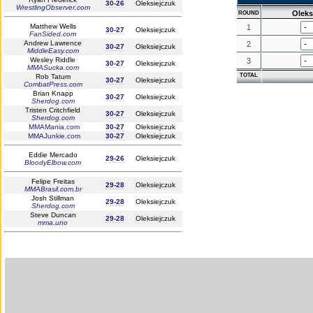
30-26
Oleksiejczuk
WrestlingObserver.com
Oleks
ROUND
Matthew Wells
1
30-27
Oleksiejczuk
FanSided.com
Andrew Lawrence
2
30-27
Oleksiejczuk
MiddleEasy.com
Wesley Riddle
3
30-27
Oleksiejczuk
MMASucka.com
TOTAL
Rob Tatum
30-27
Oleksiejczuk
CombatPress.com
Brian Knapp
30-27
Oleksiejczuk
Sherdog.com
Tristen Critchfield
30-27
Oleksiejczuk
Sherdog.com
MMAMania.com
30-27
Oleksiejczuk
MMAJunkie.com
30-27
Oleksiejczuk
Eddie Mercado
29-26
Oleksiejczuk
BloodyElbow.com
Felipe Freitas
29-28
Oleksiejczuk
MMABrasil.com.br
Josh Stillman
29-28
Oleksiejczuk
Sherdog.com
Steve Duncan
29-28
Oleksiejczuk
mma.uno